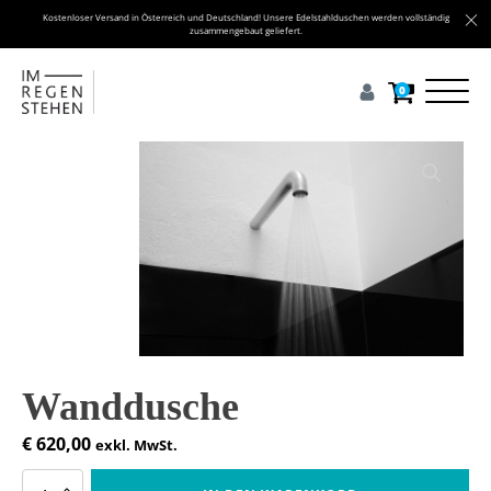
Kostenloser Versand in Österreich und Deutschland! Unsere Edelstahlduschen werden vollständig
zusammengebaut geliefert.
0
Wanddusche
€
620,00
exkl. MwSt.
Wanddusche