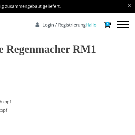
dig zusammengebaut geliefert.
Login / Registrierung
Hallo
0
he Regenmacher RM1
hkopf
kopf