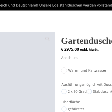
reich und Deutschland! Unsere Edelstahlduschen werden vollstän
Gartendusc
€
2975,00
exkl. MwSt.
Anschluss
Warm- und Kaltwasser
Ausführungsmöglichkeit Dusc
2 x 90 Grad
Stabdusch
Oberfläche
gebürstet