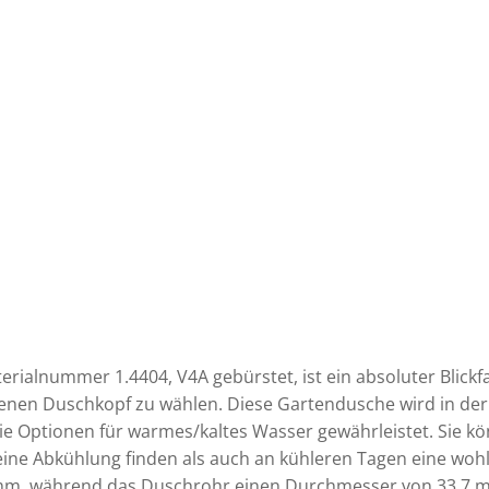
ialnummer 1.4404, V4A gebürstet, ist ein absoluter Blickfa
genen Duschkopf zu wählen. Diese Gartendusche wird in de
ie Optionen für warmes/kaltes Wasser gewährleistet. Sie 
ne Abkühlung finden als auch an kühleren Tagen eine wo
m, während das Duschrohr einen Durchmesser von 33,7 mm a