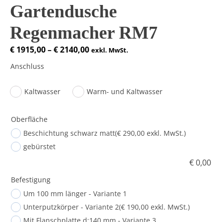
Gartendusche
Regenmacher RM7
Preisspanne:
€
1915,00
–
€
2140,00
exkl. MwSt.
€ 1915,00
Anschluss
bis
€ 2140,00
Kaltwasser
Warm- und Kaltwasser
Oberfläche
Beschichtung schwarz matt
(€ 290,00 exkl. MwSt.)
gebürstet
€
0,00
Befestigung
Um 100 mm länger - Variante 1
Unterputzkörper - Variante 2
(€ 190,00 exkl. MwSt.)
Mit Flanschplatte d:140 mm - Variante 3